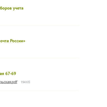
боров учета
очта России»
ая 67-69
рьская.pdf
194 Кб