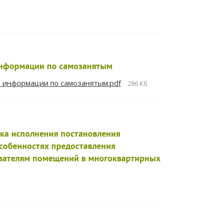
информации по самозанятым
 информации по самозанятым.pdf
286 Кб
ка исполнения постановления
особенностях предоставления
ователям помещений в многоквартирных