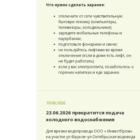
Что нужно сделать заранее:
отключите от сети чувствительную
бытовую технику (компьютеры,
телевизоры, холодильники);
зарядите мобильные телефоны и
пауэрбанки;
подготовьте фонарики и свечи;
не пользуйтесь лифтами во время
отключения (если в доме есть лифт, он
не будет работать);
если у вас электроплита, позаботьтесь о
горячих напитках и еде заранее.
19.06.2026
23.06.2026 прекратится подача
холодного водоснабжения
Для врезки водопровода ООО « ИнвестПром»
на участке ул.Фрунзе–ул.Октябрьская водовода