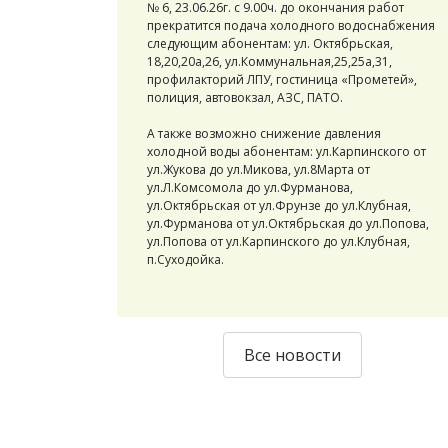
№ 6, 23.06.26г. с 9.00ч. до окончания работ
прекратится подача холодного водоснабжения
следующим абонентам: ул. Октябрьская,
18,20,20а,26, ул.Коммунальная,25,25а,31,
профилакторий ЛПУ, гостиница «Прометей»,
полиция, автовокзал, АЗС, ПАТО.
А также возможно снижение давления
холодной воды абонентам: ул.Карпинского от
ул.Жукова до ул.Микова, ул.8Марта от
ул.Л.Комсомола до ул.Фурманова,
ул.Октябрьская от ул.Фрунзе до ул.Клубная,
ул.Фурманова от ул.Октябрьская до ул.Попова,
ул.Попова от ул.Карпинского до ул.Клубная,
п.Суходойка.
Все новости