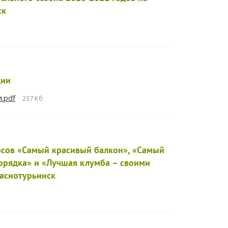
ск
ции
.pdf
237 Кб
ов «Самый красивый балкон», «Самый
орядка» и «Лучшая клумба – своими
раснотурьинск