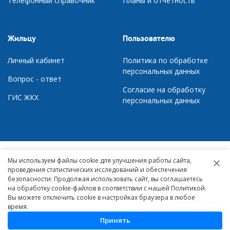
Телефонный справочник
П
ланы и отчетность
Жильцу
Пользователю
Личный кабинет
Политика по обработке
персональных данных
Вопрос - ответ
Согласие на обработку
ГИС ЖКХ
персональных данных
Мы используем файлы cookie для улучшения работы сайта,
© 2007 – 2026,
проведения статистических исследований и обеспечения
Управляющая компания «Квартал»
безопасности. Продолжая использовать сайт, вы соглашаетесь
г. Краснотурьинск, ул. Микова, д. 10
на обработку cookie-файлов в соответствии с нашей Политикой.
Вы можете отключить cookie в настройках браузера в любое
создание сайта
время.
URALSTUDIO
Принять