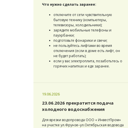
Что нужно сделать заранее:
отключите от сети чувствительную
бытовую технику (компьютеры,
телевизоры, холодильники);
зарядите мобильные телефоны и
пауэрбанки;
подготовьте фонарики и свечи;
не пользуйтесь лифтами во время
отключения (если в доме есть лифт, он
не будет работать);
если у вас электроплита, позаботьтесь о
горячих напитках и еде заранее.
19.06.2026
23.06.2026 прекратится подача
холодного водоснабжения
Для врезки водопровода ООО « ИнвестПром»
на участке ул.Фрунзе–ул.Октябрьская водовода