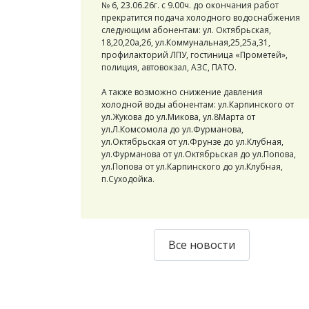
№ 6, 23.06.26г. с 9.00ч. до окончания работ
прекратится подача холодного водоснабжения
следующим абонентам: ул. Октябрьская,
18,20,20а,26, ул.Коммунальная,25,25а,31,
профилакторий ЛПУ, гостиница «Прометей»,
полиция, автовокзал, АЗС, ПАТО.
А также возможно снижение давления
холодной воды абонентам: ул.Карпинского от
ул.Жукова до ул.Микова, ул.8Марта от
ул.Л.Комсомола до ул.Фурманова,
ул.Октябрьская от ул.Фрунзе до ул.Клубная,
ул.Фурманова от ул.Октябрьская до ул.Попова,
ул.Попова от ул.Карпинского до ул.Клубная,
п.Суходойка.
Все новости