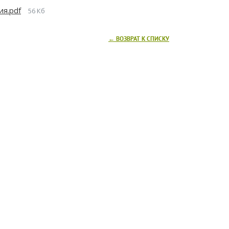
ия.pdf
56 Кб
← ВОЗВРАТ К СПИСКУ