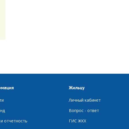
рмация
Жильцу
ти
Личный кабинет
нд
Вопрос - ответ
 и отчетность
ГИС ЖКХ