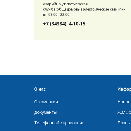
Аварийно-диспетчерская
служба(общедомовые электрические сети) пн-
пт: 08:00 - 22:00
+7 (34384) 4-10-15;
О нас
Инфо
О компании
Новос
Документы
Ж
илфо
Телефонный справочник
П
ланы