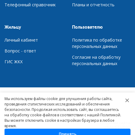
Телефонный справочник
П
ланы и отчетность
Жильцу
Пользователю
Личный кабинет
Политика по обработке
персональных данных
Вопрос - ответ
Согласие на обработку
ГИС ЖКХ
персональных данных
Мы используем файлы cookie для улучшения работы сайта,
© 2007 – 2026,
проведения статистических исследований и обеспечения
Управляющая компания «Квартал»
безопасности. Продолжая использовать сайт, вы соглашаетесь
г. Краснотурьинск, ул. Микова, д. 10
на обработку cookie-файлов в соответствии с нашей Политикой.
Вы можете отключить cookie в настройках браузера в любое
создание сайта
время.
URALSTUDIO
Принять