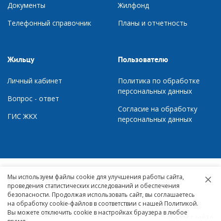
Документы
Ж
илфонд
Телефонный справочник
П
ланы и отчетность
Жильцу
Пользователю
Личный кабинет
Политика по обработке
персональных данных
Вопрос - ответ
Согласие на обработку
ГИС ЖКХ
персональных данных
Мы используем файлы cookie для улучшения работы сайта,
© 2007 – 2026,
проведения статистических исследований и обеспечения
Управляющая компания «Квартал»
безопасности. Продолжая использовать сайт, вы соглашаетесь
г. Краснотурьинск, ул. Микова, д. 10
на обработку cookie-файлов в соответствии с нашей Политикой.
Вы можете отключить cookie в настройках браузера в любое
создание сайта