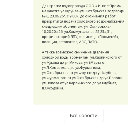
Для врезки водопровода ООО « ИнвестПром»
на участке ул.Фрунзе–ул.Октябрьская водовода
№ 6, 23.06.26г. с 9.00ч. до окончания работ
прекратится подача холодного водоснабжения
следующим абонентам: ул. Октябрьская,
18,20,20а,26, ул.Коммунальная,25,25а,31,
профилакторий ЛПУ, гостиница «Прометей»,
полиция, автовокзал, АЗС, ПАТО.
А также возможно снижение давления
холодной воды абонентам: ул.Карпинского от
ул.Жукова до ул.Микова, ул.8Марта от
ул.Л.Комсомола до ул.Фурманова,
ул.Октябрьская от ул.Фрунзе до ул.Клубная,
ул.Фурманова от ул.Октябрьская до ул.Попова,
ул.Попова от ул.Карпинского до ул.Клубная,
п.Суходойка.
Все новости