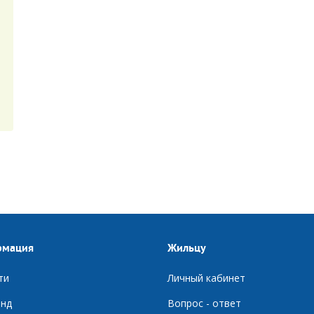
рмация
Жильцу
ти
Личный кабинет
нд
Вопрос - ответ