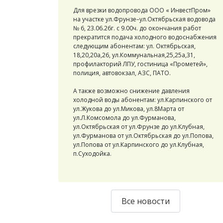
Для врезки водопровода ООО « ИнвестПром»
на участке ул.Фрунзе–ул.Октябрьская водовода
№ 6, 23.06.26г. с 9.00ч. до окончания работ
прекратится подача холодного водоснабжения
следующим абонентам: ул. Октябрьская,
18,20,20а,26, ул.Коммунальная,25,25а,31,
профилакторий ЛПУ, гостиница «Прометей»,
полиция, автовокзал, АЗС, ПАТО.
А также возможно снижение давления
холодной воды абонентам: ул.Карпинского от
ул.Жукова до ул.Микова, ул.8Марта от
ул.Л.Комсомола до ул.Фурманова,
ул.Октябрьская от ул.Фрунзе до ул.Клубная,
ул.Фурманова от ул.Октябрьская до ул.Попова,
ул.Попова от ул.Карпинского до ул.Клубная,
п.Суходойка.
Все новости