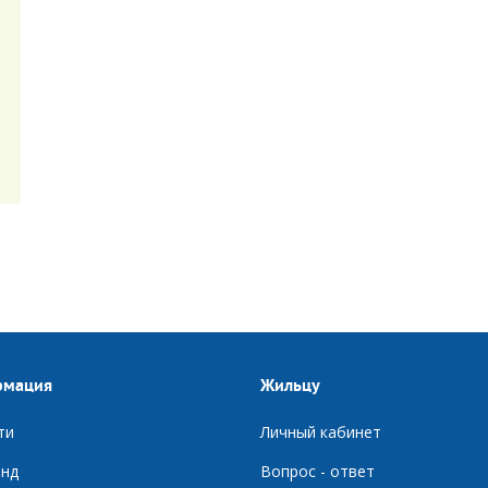
рмация
Жильцу
ти
Личный кабинет
нд
Вопрос - ответ