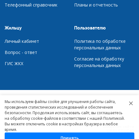
Телефонный справочник
П
ланы и отчетность
Жильцу
Пользователю
Личный кабинет
Политика по обработке
персональных данных
Вопрос - ответ
Согласие на обработку
ГИС ЖКХ
персональных данных
Мы используем файлы cookie для улучшения работы сайта,
© 2007 – 2026,
проведения статистических исследований и обеспечения
Управляющая компания «Квартал»
безопасности. Продолжая использовать сайт, вы соглашаетесь
г. Краснотурьинск, ул. Микова, д. 10
на обработку cookie-файлов в соответствии с нашей Политикой.
Вы можете отключить cookie в настройках браузера в любое
создание сайта
время.
URALSTUDIO
Принять