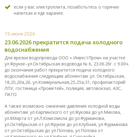
если у вас электроплита, позаботьтесь о горячих
напитках и еде заранее.
19 июня 2026
23.06.2026 прекратится подача холодного
водоснабжения
Для врезки водопровода ООО « ИнвестПром» на участке
ул.Фрунзе–ул.Октябрьская водовода № 6, 23.06.26г. с 9.00ч.
до окончания работ прекратится подача холодного
водоснабжения следующим абонентам: ул. Октябрьская,
18,20,20а,26, ул.Коммунальная,25,25а,31, профилакторий
ЛПУ, гостиница «Прометей», полиция, автовокзал, АЗС,
ПАТО.
А также возможно снижение давления холодной воды
абонентам: ул.Карпинского от ул.Жукова до ул.Микова,
ул.8Марта от ул.Л.Комсомола до ул.Фурманова,
ул.Октябрьская от ул.Фрунзе до ул.Клубная, ул.Фурманова
от ул.Октябрьская до ул.Попова, ул.Попова от
ул.Карпинского до ул.Клубная, п.Суходойка.