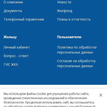
О компании
Новости
Документы
Ж
илфонд
Телефонный справочник
П
ланы и отчетность
Жильцу
Пользователю
Личный кабинет
Политика по обработке
персональных данных
Вопрос - ответ
Согласие на обработку
ГИС ЖКХ
персональных данных
Мы используем файлы cookie для улучшения работы сайта,
© 2007 – 2026,
проведения статистических исследований и обеспечения
Управляющая компания «Квартал»
безопасности. Продолжая использовать сайт, вы соглашаетесь
г. Краснотурьинск, ул. Микова, д. 10
на обработку cookie-файлов в соответствии с нашей Политикой.