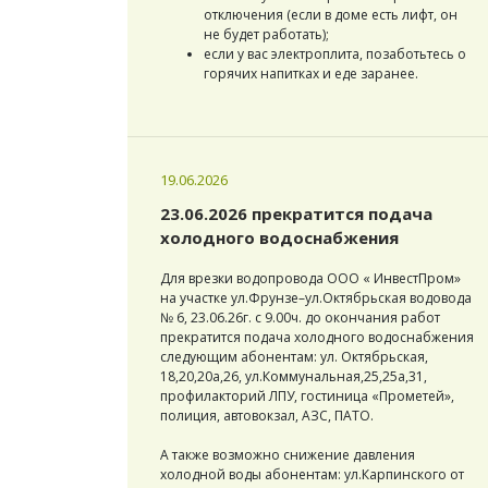
отключения (если в доме есть лифт, он
не будет работать);
если у вас электроплита, позаботьтесь о
горячих напитках и еде заранее.
19.06.2026
23.06.2026 прекратится подача
холодного водоснабжения
Для врезки водопровода ООО « ИнвестПром»
на участке ул.Фрунзе–ул.Октябрьская водовода
№ 6, 23.06.26г. с 9.00ч. до окончания работ
прекратится подача холодного водоснабжения
следующим абонентам: ул. Октябрьская,
18,20,20а,26, ул.Коммунальная,25,25а,31,
профилакторий ЛПУ, гостиница «Прометей»,
полиция, автовокзал, АЗС, ПАТО.
А также возможно снижение давления
холодной воды абонентам: ул.Карпинского от