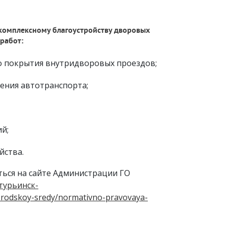
комплексному благоустройству дворовых
работ:
го покрытия внутридворовых проездов;
ения автотранспорта;
й;
йства.
ься на сайте Администрации ГО
отурьинск-
orodskoy-sredy/normativno-pravovaya-