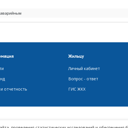
а аварийным
рмация
Жильцу
ти
Личный кабинет
нд
Вопрос - ответ
 и отчетность
ГИС ЖКХ
айта, проведения статистических исследований и обеспечения 