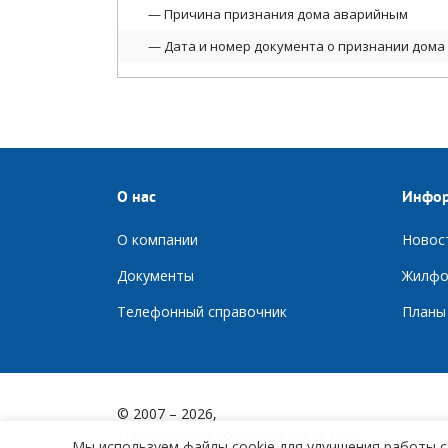
Причина признания дома аварийным
Дата и номер документа о признании дом
О нас
Инфо
О компании
Новос
Документы
Ж
илфо
Телефонный справочник
П
ланы
© 2007 – 2026,
Управляющая компания «Квартал»
Мы используем файлы cookie для улучшения работы с