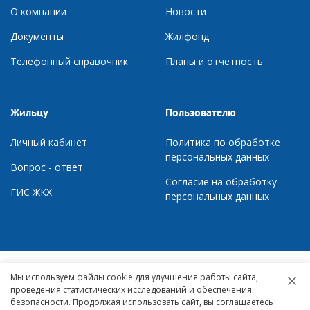
О компании
Новости
Документы
Ж
илфонд
Телефонный справочник
П
ланы и отчетность
Жильцу
Пользователю
Личный кабинет
Политика по обработке
персональных данных
Вопрос - ответ
Согласие на обработку
ГИС ЖКХ
персональных данных
Мы используем файлы cookie для улучшения работы сайта,
© 2007 – 2026,
проведения статистических исследований и обеспечения
Управляющая компания «Квартал»
безопасности. Продолжая использовать сайт, вы соглашаетесь
г. Краснотурьинск, ул. Микова, д. 10