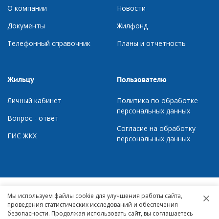
О компании
Новости
Документы
Ж
илфонд
Телефонный справочник
П
ланы и отчетность
Жильцу
Пользователю
Личный кабинет
Политика по обработке
персональных данных
Вопрос - ответ
Согласие на обработку
ГИС ЖКХ
персональных данных
Мы используем файлы cookie для улучшения работы сайта,
© 2007 – 2026,
проведения статистических исследований и обеспечения
Управляющая компания «Квартал»
безопасности. Продолжая использовать сайт, вы соглашаетесь
г. Краснотурьинск, ул. Микова, д. 10