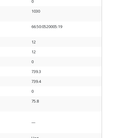
0
1030
66:50:0520005:19
12
12
0
739.3
739.4
0
75.8
—