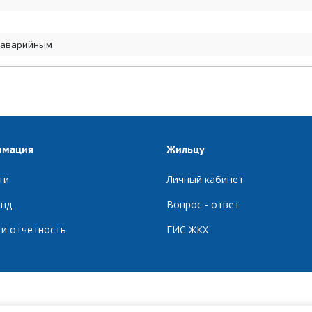
а аварийным
рмация
Жильцу
ти
Личный кабинет
нд
Вопрос - ответ
 и отчетность
ГИС ЖКХ