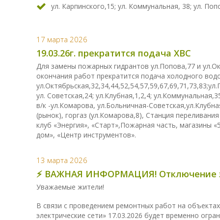
ул. Карпинского,15; ул. Коммунальная, 38; ул. Попо
17 марта 2026
19.03.26г. прекратится подача ХВС
Для замены пожарных гидрантов ул.Попова,77 и ул.Октя
окончания работ прекратится подача холодного вод
ул.Октябрьская,32,34,44,52,54,57,59,67,69,71,73,83;ул.
ул. Советская,24; ул.Клубная,1,2,4; ул.Коммунальная,3
в/к -ул.Комарова, ул.Больничная-Советская,ул.Клубн
(рынок), горгаз (ул.Комарова,8), Станция переливани
клуб «Энергия», «Старт»,Пожарная часть, магазины «
дом», «Центр инструментов».
13 марта 2026
⚡️ ВАЖНАЯ ИНФОРМАЦИЯ! Отключение эл
Уважаемые жители!
В связи с проведением ремонтных работ на объектах
электрические сети» 17.03.2026 будет временно огра