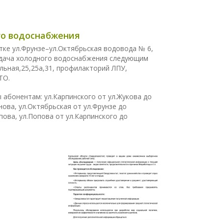
ого водоснабжения
ке ул.Фрунзе–ул.Октябрьская водовода № 6,
 подача холодного водоснабжения следующим
альная,25,25а,31, профилакторий ЛПУ,
ТО.
абонентам: ул.Карпинского от ул.Жукова до
нова, ул.Октябрьская от ул.Фрунзе до
пова, ул.Попова от ул.Карпинского до