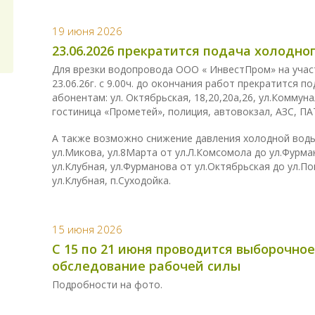
19 июня 2026
23.06.2026 прекратится подача холодн
Для врезки водопровода ООО « ИнвестПром» на участ
23.06.26г. с 9.00ч. до окончания работ прекратится
абонентам: ул. Октябрьская, 18,20,20а,26, ул.Коммун
гостиница «Прометей», полиция, автовокзал, АЗС, ПА
А также возможно снижение давления холодной воды 
ул.Микова, ул.8Марта от ул.Л.Комсомола до ул.Фурма
ул.Клубная, ул.Фурманова от ул.Октябрьская до ул.По
ул.Клубная, п.Суходойка.
15 июня 2026
С 15 по 21 июня проводится выборочное
обследование рабочей силы
Подробности на фото.