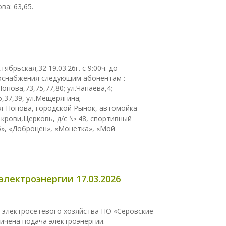
ва: 63,65.
брьская,32 19.03.26г. с 9:00ч. до
оснабжения следующим абонентам :
Попова,73,75,77,80; ул.Чапаева,4;
5,37,39, ул.Мещерягина;
ая-Попова, городской Рынок, автомойка
я крови,Церковь, д/с № 48, спортивный
5», «Доброцен», «Монетка», «Мой
ектроэнергии 17.03.2026
 электросетевого хозяйства ПО «Серовские
ничена подача электроэнергии.