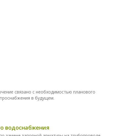
ючение связано с необходимостью планового
троснабжения в будущем.
ого водоснабжения
по замене запорной арматуры на трубопроводе