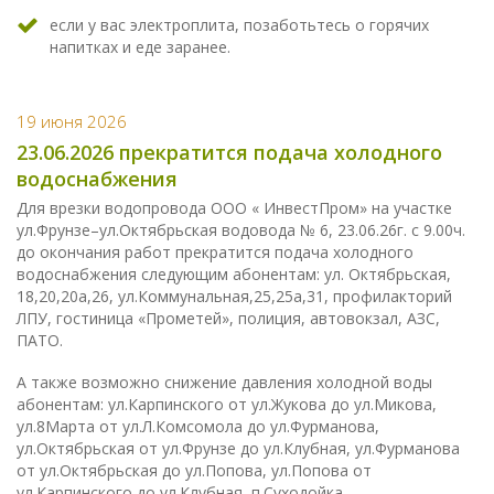
если у вас электроплита, позаботьтесь о горячих
напитках и еде заранее.
19 июня 2026
23.06.2026 прекратится подача холодного
водоснабжения
Для врезки водопровода ООО « ИнвестПром» на участке
ул.Фрунзе–ул.Октябрьская водовода № 6, 23.06.26г. с 9.00ч.
до окончания работ прекратится подача холодного
водоснабжения следующим абонентам: ул. Октябрьская,
18,20,20а,26, ул.Коммунальная,25,25а,31, профилакторий
ЛПУ, гостиница «Прометей», полиция, автовокзал, АЗС,
ПАТО.
А также возможно снижение давления холодной воды
абонентам: ул.Карпинского от ул.Жукова до ул.Микова,
ул.8Марта от ул.Л.Комсомола до ул.Фурманова,
ул.Октябрьская от ул.Фрунзе до ул.Клубная, ул.Фурманова
от ул.Октябрьская до ул.Попова, ул.Попова от
ул.Карпинского до ул.Клубная, п.Суходойка.