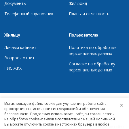
Документы
Ж
илфонд
Телефонный справочник
П
ланы и отчетность
Жильцу
Пользователю
Личный кабинет
Политика по обработке
персональных данных
Вопрос - ответ
Согласие на обработку
ГИС ЖКХ
персональных данных
Мы используем файлы cookie для улучшения работы сайта,
© 2007 – 2026,
проведения статистических исследований и обеспечения
Управляющая компания «Квартал»
безопасности. Продолжая использовать сайт, вы соглашаетесь
г. Краснотурьинск, ул. Микова, д. 10
на обработку cookie-файлов в соответствии с нашей Политикой.
Вы можете отключить cookie в настройках браузера в любое
создание сайта