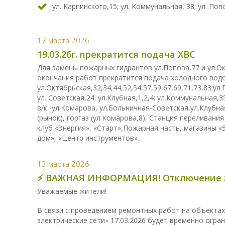
ул. Карпинского,15; ул. Коммунальная, 38; ул. Попо
17 марта 2026
19.03.26г. прекратится подача ХВС
Для замены пожарных гидрантов ул.Попова,77 и ул.Октя
окончания работ прекратится подача холодного вод
ул.Октябрьская,32,34,44,52,54,57,59,67,69,71,73,83;ул.
ул. Советская,24; ул.Клубная,1,2,4; ул.Коммунальная,3
в/к -ул.Комарова, ул.Больничная-Советская,ул.Клубн
(рынок), горгаз (ул.Комарова,8), Станция переливани
клуб «Энергия», «Старт»,Пожарная часть, магазины «
дом», «Центр инструментов».
13 марта 2026
⚡️ ВАЖНАЯ ИНФОРМАЦИЯ! Отключение эл
Уважаемые жители!
В связи с проведением ремонтных работ на объектах
электрические сети» 17.03.2026 будет временно огра