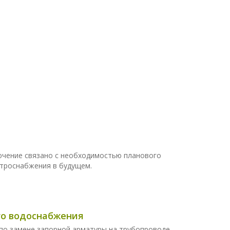
ючение связано с необходимостью планового
троснабжения в будущем.
ого водоснабжения
по замене запорной арматуры на трубопроводе