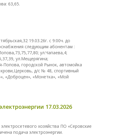
ва: 63,65.
брьская,32 19.03.26г. с 9:00ч. до
оснабжения следующим абонентам :
Попова,73,75,77,80; ул.Чапаева,4;
5,37,39, ул.Мещерягина;
ая-Попова, городской Рынок, автомойка
я крови,Церковь, д/с № 48, спортивный
5», «Доброцен», «Монетка», «Мой
ектроэнергии 17.03.2026
 электросетевого хозяйства ПО «Серовские
ничена подача электроэнергии.