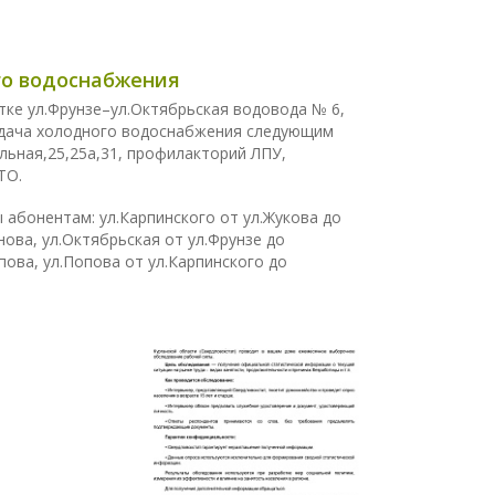
ого водоснабжения
ке ул.Фрунзе–ул.Октябрьская водовода № 6,
 подача холодного водоснабжения следующим
альная,25,25а,31, профилакторий ЛПУ,
ТО.
абонентам: ул.Карпинского от ул.Жукова до
нова, ул.Октябрьская от ул.Фрунзе до
пова, ул.Попова от ул.Карпинского до