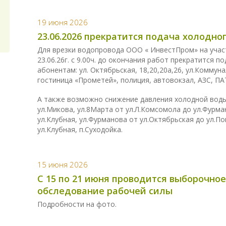
19 июня 2026
23.06.2026 прекратится подача холодн
Для врезки водопровода ООО « ИнвестПром» на участ
23.06.26г. с 9.00ч. до окончания работ прекратится
абонентам: ул. Октябрьская, 18,20,20а,26, ул.Коммун
гостиница «Прометей», полиция, автовокзал, АЗС, ПА
А также возможно снижение давления холодной воды 
ул.Микова, ул.8Марта от ул.Л.Комсомола до ул.Фурма
ул.Клубная, ул.Фурманова от ул.Октябрьская до ул.По
ул.Клубная, п.Суходойка.
15 июня 2026
С 15 по 21 июня проводится выборочное
обследование рабочей силы
Подробности на фото.