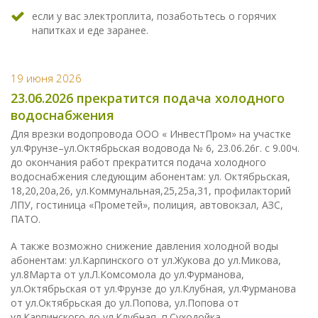
если у вас электроплита, позаботьтесь о горячих
напитках и еде заранее.
19 июня 2026
23.06.2026 прекратится подача холодного
водоснабжения
Для врезки водопровода ООО « ИнвестПром» на участке
ул.Фрунзе–ул.Октябрьская водовода № 6, 23.06.26г. с 9.00ч.
до окончания работ прекратится подача холодного
водоснабжения следующим абонентам: ул. Октябрьская,
18,20,20а,26, ул.Коммунальная,25,25а,31, профилакторий
ЛПУ, гостиница «Прометей», полиция, автовокзал, АЗС,
ПАТО.
А также возможно снижение давления холодной воды
абонентам: ул.Карпинского от ул.Жукова до ул.Микова,
ул.8Марта от ул.Л.Комсомола до ул.Фурманова,
ул.Октябрьская от ул.Фрунзе до ул.Клубная, ул.Фурманова
от ул.Октябрьская до ул.Попова, ул.Попова от
ул.Карпинского до ул.Клубная, п.Суходойка.