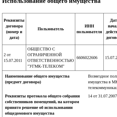
Использование общего имущества
Реквизиты
Дат
договора
ИНН
нача
Пользователь
(номер и
пользователя
дейст
дата)
догов
ОБЩЕСТВО С
2 от
ОГРАНИЧЕННОЙ
6606022606
15.07.
15.07.2011
ОТВЕТСТВЕННОСТЬЮ
"УГМК-ТЕЛЕКОМ"
Наименование общего имущества
Возмездное пол
(предмет договора)
имущества в МК
телекоммуника
Реквизиты протокола общего собрания
14 от 31.07.2007
собственников помещений, на котором
принято решение об использовании
общедомового имущества