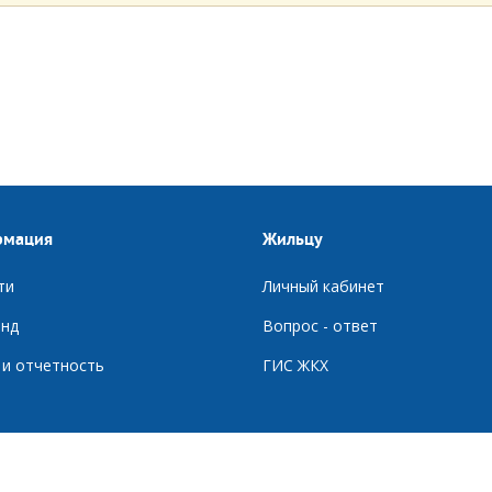
рмация
Жильцу
ти
Личный кабинет
нд
Вопрос - ответ
 и отчетность
ГИС ЖКХ