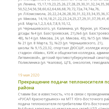
ул. Ленина, 15,17,19,23,25,26,27,28,29,30,31,32,34,35,36
50,52,54,56,58,60,62,64,66,68,70,72,72а,74,74а,76,
ул. Л.Комсомола, 20,22,24,26,28,30,31,32,33,34,35,36,3
ул. Микова, 14,16,18,21,22,23,24,25,27,29,31,37,39,41,4
ул.8. Марта,1,2,3,4,6,7,8,9,10,12,
ул. Чернышевского, ул. Калинина, ул. Фрунзе, ул. Южн
д/сады: №4 (ул. Базстроевская, 21),№6 (ул. Базстроевск
48), №14 (ул. Микова, 24, ул. Микова, 43), №15 (ул. Мик
№ 21 (ул. 8 Марта, 5), №23 (ул. Чернышевского, 21),
школы: № 9,15,23,32, спортзал ДЮСШР, колледж искусс
стадион «Маяк», КИК и общежития колледжа, админис
Литвиновой», детский противотуберкулезный санатори
Поликлиника (ул. Чкалова), ЦГБ, онкология, гемодиал
19 мая 2020
Прекращение подачи теплоносителя п
района
Ставим Вас в известность, что в связи с проведени
«РУСАЛ Краснотурьинск» на МТТ Юго-Восточного район
подача теплоносителя потребителям Юго-Восточног
№4 будут запитаны от квартальных сетей ЦТП «Цент