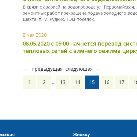
В связи с аварией на водопроводе ул. Первомайская, 56
ремонтных работ прекращена подача холодного водо
Шахта, п. М. Рудник, ТЭЦ-посёлок.
8 мая 2020
08.05.2020 с 09:00 начнется перевод с
тепловых сетей с зимнего режима цир
←
предыдущая
следующая
→
1
2
...
13
14
15
16
17
1
рмация
Жильцу