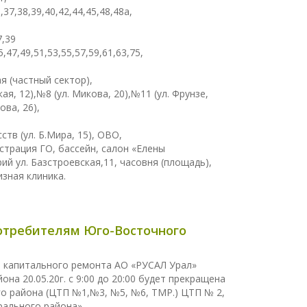
,37,38,39,40,42,44,45,48,48а,
7,39
5,47,49,51,53,55,57,59,61,63,75,
ая (частный сектор),
ая, 12),№8 (ул. Микова, 20),№11 (ул. Фрунзе,
ова, 26),
тв (ул. Б.Мира, 15), ОВО,
трация ГО, бассейн, салон «Елены
й ул. Базстроевская,11, часовня (площадь),
изная клиника.
отребителям Юго-Восточного
ем капитального ремонта АО «РУСАЛ Урал»
а 20.05.20г. с 9:00 до 20:00 будет прекращена
о района (ЦТП №1,№3, №5, №6, ТМР.) ЦТП № 2,
рального района».