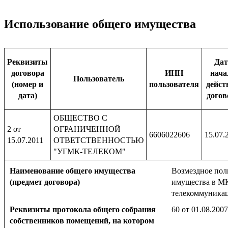
Использование общего имущества
Реквизиты
Дат
договора
ИНН
нача
Пользователь
(номер и
пользователя
дейст
дата)
догов
ОБЩЕСТВО С
2 от
ОГРАНИЧЕННОЙ
6606022606
15.07.
15.07.2011
ОТВЕТСТВЕННОСТЬЮ
"УГМК-ТЕЛЕКОМ"
Наименование общего имущества
Возмездное пол
(предмет договора)
имущества в МК
телекоммуника
Реквизиты протокола общего собрания
60 от 01.08.2007
собственников помещений, на котором