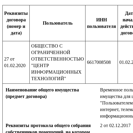
Реквизиты
Дат
договора
ИНН
нача
Пользователь
(номер и
пользователя
дейст
дата)
догов
ОБЩЕСТВО С
ОГРАНИЧЕННОЙ
27 от
ОТВЕТСТВЕННОСТЬЮ
6617008508
01.02.
01.02.2020
"ЦЕНТР
ИНФОРМАЦИОННЫХ
ТЕХНОЛОГИЙ"
Наименование общего имущества
Временное поль
(предмет договора)
имущества для 
"Пользователем
интернет, телем
информационны
Реквизиты протокола общего собрания
2 от 02.12.2017
собственников помещений, на котором