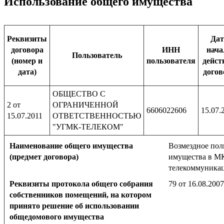
Использование общего имущества
Реквизиты
Дат
договора
ИНН
нача
Пользователь
(номер и
пользователя
дейст
дата)
догов
ОБЩЕСТВО С
2 от
ОГРАНИЧЕННОЙ
6606022606
15.07.
15.07.2011
ОТВЕТСТВЕННОСТЬЮ
"УГМК-ТЕЛЕКОМ"
Наименование общего имущества
Возмездное пол
(предмет договора)
имущества в МК
телекоммуника
Реквизиты протокола общего собрания
79 от 16.08.2007
собственников помещений, на котором
принято решение об использовании
общедомового имущества